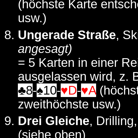
(höchste Karte entsch
usw.)
Ungerade Straße
, Sk
angesagt)
= 5 Karten in einer Re
ausgelassen wird, z. 
♣8
-
♠10
-
♥D
-
♥A
(höchst
zweithöchste usw.)
Drei Gleiche
, Drillin
(siehe oben)