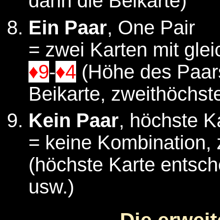
dann die Beikarte)
Ein Paar
, One Pair
= zwei Karten mit gle
♦9
-
♦4
(Höhe des Paars
Beikarte, zweithöchst
Kein Paar
, höchste K
= keine Kombination, 
(höchste Karte entsch
usw.)