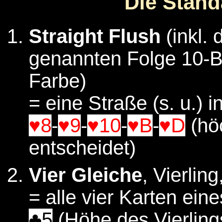
Die Stand
Straight Flush
(inkl. 
genannten Folge 10-B
Farbe)
= eine Straße (s. u.) i
♥8
-
♥9
-
♥10
-
♥B
-
♥D
(hö
entscheidet)
Vier Gleiche
, Vierlin
= alle vier Karten ein
♣5
(Höhe des Vierling