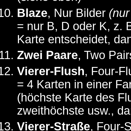
Blaze
, Nur Bilder
(nur
= nur B, D oder K, z. 
Karte entscheidet, da
Zwei Paare
, Two Pair
Vierer-Flush
, Four-F
= 4 Karten in einer Fa
(höchste Karte des Fl
zweithöchste usw., da
Vierer-Straße
, Four-