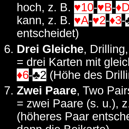
hoch, z. B.
♥10
-
♥B
-
♦
kann, z. B.
♥A
-
♥2
-
♦3
-
entscheidet)
Drei Gleiche
, Drillin
= drei Karten mit glei
♦6
-
♣2
(Höhe des Drilli
Zwei Paare
, Two Pair
= zwei Paare (s. u.), z
(höheres Paar entsche